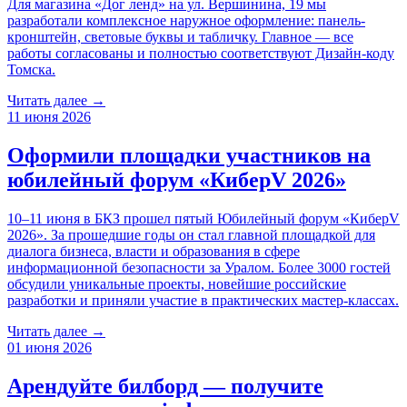
Для магазина «Дог ленд» на ул. Вершинина, 19 мы
разработали комплексное наружное оформление: панель-
кронштейн, световые буквы и табличку. Главное — все
работы согласованы и полностью соответствуют Дизайн-коду
Томска.
Читать далее →
11 июня 2026
Оформили площадки участников на
юбилейный форум «КиберV 2026»
10–11 июня в БКЗ прошел пятый Юбилейный форум «КиберV
2026». За прошедшие годы он стал главной площадкой для
диалога бизнеса, власти и образования в сфере
информационной безопасности за Уралом. Более 3000 гостей
обсудили уникальные проекты, новейшие российские
разработки и приняли участие в практических мастер-классах.
Читать далее →
01 июня 2026
Арендуйте билборд — получите