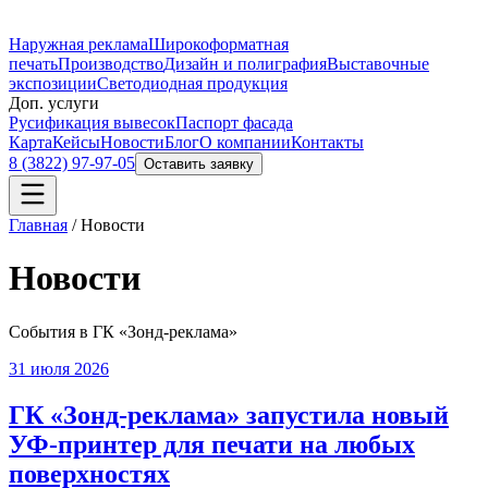
Наружная реклама
Широкоформатная
печать
Производство
Дизайн и полиграфия
Выставочные
экспозиции
Светодиодная продукция
Доп. услуги
Русификация вывесок
Паспорт фасада
Карта
Кейсы
Новости
Блог
О компании
Контакты
8 (3822) 97-97-05
Оставить заявку
Главная
/
Новости
Новости
События в ГК «Зонд-реклама»
31 июля 2026
ГК «Зонд-реклама» запустила новый
УФ-принтер для печати на любых
поверхностях