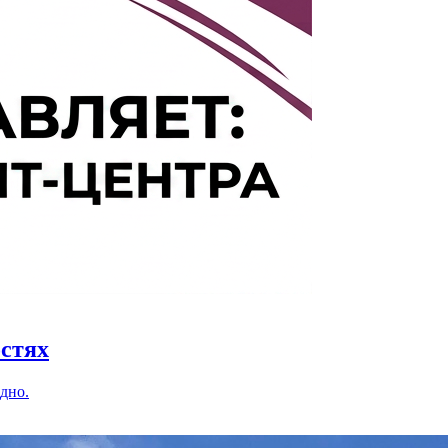
остях
дно.