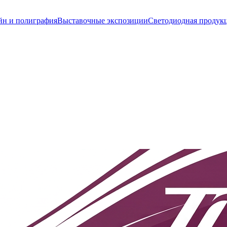
йн и полиграфия
Выставочные экспозиции
Светодиодная продук