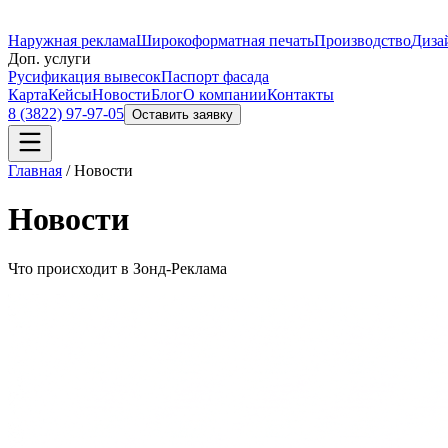
Наружная реклама
Широкоформатная печать
Производство
Диза
Доп. услуги
Русификация вывесок
Паспорт фасада
Карта
Кейсы
Новости
Блог
О компании
Контакты
8 (3822) 97-97-05
Оставить заявку
Главная
/
Новости
Новости
Что происходит в Зонд-Реклама