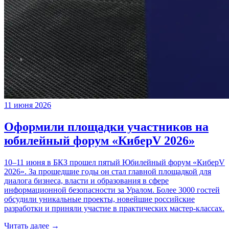
11 июня 2026
Оформили площадки участников на
юбилейный форум «КиберV 2026»
10–11 июня в БКЗ прошел пятый Юбилейный форум «КиберV
2026». За прошедшие годы он стал главной площадкой для
диалога бизнеса, власти и образования в сфере
информационной безопасности за Уралом. Более 3000 гостей
обсудили уникальные проекты, новейшие российские
разработки и приняли участие в практических мастер-классах.
Читать далее →