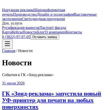
Наружная реклама
Широкоформатная
печать
Производство
Дизайн и полиграфия
Выставочные
экспозиции
Светодиодная продукция
Доп. услуги
Русификация вывесок
Паспорт фасада
Карта
Кейсы
Новости
Блог
О компании
Контакты
8 (3822) 97-97-05
Оставить заявку
Главная
/
Новости
Новости
События в ГК «Зонд-реклама»
31 июля 2026
ГК «Зонд-реклама» запустила новый
УФ-принтер для печати на любых
поверхностях