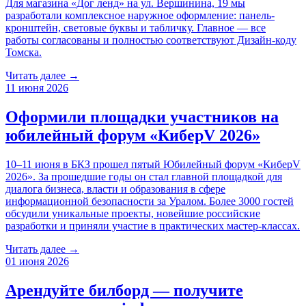
Для магазина «Дог ленд» на ул. Вершинина, 19 мы
разработали комплексное наружное оформление: панель-
кронштейн, световые буквы и табличку. Главное — все
работы согласованы и полностью соответствуют Дизайн-коду
Томска.
Читать далее →
11 июня 2026
Оформили площадки участников на
юбилейный форум «КиберV 2026»
10–11 июня в БКЗ прошел пятый Юбилейный форум «КиберV
2026». За прошедшие годы он стал главной площадкой для
диалога бизнеса, власти и образования в сфере
информационной безопасности за Уралом. Более 3000 гостей
обсудили уникальные проекты, новейшие российские
разработки и приняли участие в практических мастер-классах.
Читать далее →
01 июня 2026
Арендуйте билборд — получите