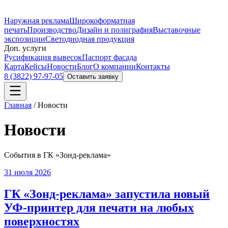
Наружная реклама
Широкоформатная
печать
Производство
Дизайн и полиграфия
Выставочные
экспозиции
Светодиодная продукция
Доп. услуги
Русификация вывесок
Паспорт фасада
Карта
Кейсы
Новости
Блог
О компании
Контакты
8 (3822) 97-97-05
Оставить заявку
Главная
/
Новости
Новости
События в ГК «Зонд-реклама»
31 июля 2026
ГК «Зонд-реклама» запустила новый
УФ-принтер для печати на любых
поверхностях