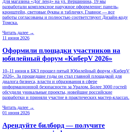
Для магазина «Дог ленд» на ул. Вершинина, 19 мы
разработали комплексное наружное оформление: панель-
кронштейн, световые буквы и табличку. Главное — все
работы согласованы и полностью соответствуют Дизайн-коду
Томска.
Читать далее →
11 июня 2026
Оформили площадки участников на
юбилейный форум «КиберV 2026»
10–11 июня в БКЗ прошел пятый Юбилейный форум «КиберV
2026». За прошедшие годы он стал главной площадкой для
диалога бизнеса, власти и образования в сфере
информационной безопасности за Уралом. Более 3000 гостей
обсудили уникальные проекты, новейшие российские
разработки и приняли участие в практических мастер-классах.
Читать далее →
01 июня 2026
Арендуйте билборд — получите