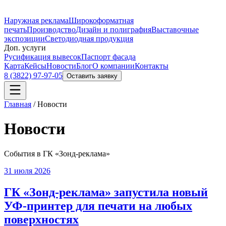
Наружная реклама
Широкоформатная
печать
Производство
Дизайн и полиграфия
Выставочные
экспозиции
Светодиодная продукция
Доп. услуги
Русификация вывесок
Паспорт фасада
Карта
Кейсы
Новости
Блог
О компании
Контакты
8 (3822) 97-97-05
Оставить заявку
Главная
/
Новости
Новости
События в ГК «Зонд-реклама»
31 июля 2026
ГК «Зонд-реклама» запустила новый
УФ-принтер для печати на любых
поверхностях