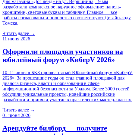
Для магазина «Дог ленд» на ул. Вершинина, 19 мы
разработали комплексное наружное оформление: панель-
кронштейн, световые буквы и табличку. Главное — все
работы согласованы и полностью соответствуют Дизайн-коду
Томска.
Читать далее →
11 июня 2026
Оформили площадки участников на
юбилейный форум «КиберV 2026»
10–11 июня в БКЗ прошел пятый Юбилейный форум «КиберV
2026». За прошедшие годы он стал главной площадкой для
диалога бизнеса, власти и образования в сфере
информационной безопасности за Уралом. Более 3000 гостей
обсудили уникальные проекты, новейшие российские
разработки и приняли участие в практических мастер-классах.
Читать далее →
01 июня 2026
Арендуйте билборд — получите