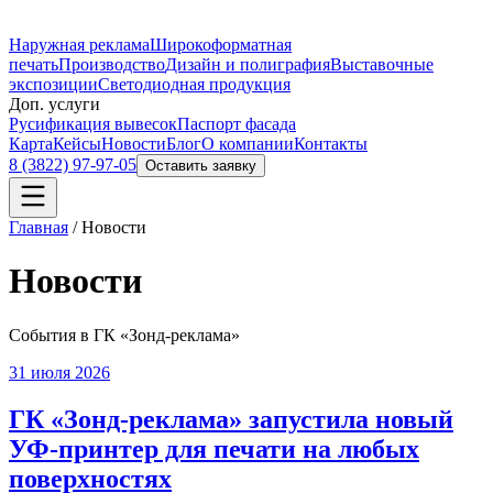
Наружная реклама
Широкоформатная
печать
Производство
Дизайн и полиграфия
Выставочные
экспозиции
Светодиодная продукция
Доп. услуги
Русификация вывесок
Паспорт фасада
Карта
Кейсы
Новости
Блог
О компании
Контакты
8 (3822) 97-97-05
Оставить заявку
Главная
/
Новости
Новости
События в ГК «Зонд-реклама»
31 июля 2026
ГК «Зонд-реклама» запустила новый
УФ-принтер для печати на любых
поверхностях