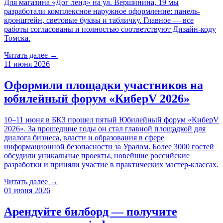
Для магазина «Дог ленд» на ул. Вершинина, 19 мы
разработали комплексное наружное оформление: панель-
кронштейн, световые буквы и табличку. Главное — все
работы согласованы и полностью соответствуют Дизайн-коду
Томска.
Читать далее →
11 июня 2026
Оформили площадки участников на
юбилейный форум «КиберV 2026»
10–11 июня в БКЗ прошел пятый Юбилейный форум «КиберV
2026». За прошедшие годы он стал главной площадкой для
диалога бизнеса, власти и образования в сфере
информационной безопасности за Уралом. Более 3000 гостей
обсудили уникальные проекты, новейшие российские
разработки и приняли участие в практических мастер-классах.
Читать далее →
01 июня 2026
Арендуйте билборд — получите