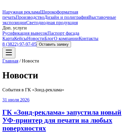
Наружная реклама
Широкоформатная
печать
Производство
Дизайн и полиграфия
Выставочные
экспозиции
Светодиодная продукция
Доп. услуги
Русификация вывесок
Паспорт фасада
Карта
Кейсы
Новости
Блог
О компании
Контакты
8 (3822) 97-97-05
Оставить заявку
Главная
/
Новости
Новости
События в ГК «Зонд-реклама»
31 июля 2026
ГК «Зонд-реклама» запустила новый
УФ-принтер для печати на любых
поверхностях