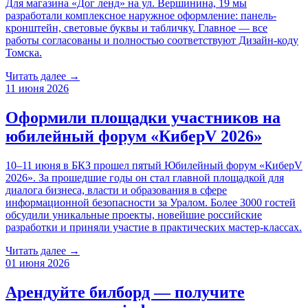
Для магазина «Дог ленд» на ул. Вершинина, 19 мы
разработали комплексное наружное оформление: панель-
кронштейн, световые буквы и табличку. Главное — все
работы согласованы и полностью соответствуют Дизайн-коду
Томска.
Читать далее →
11 июня 2026
Оформили площадки участников на
юбилейный форум «КиберV 2026»
10–11 июня в БКЗ прошел пятый Юбилейный форум «КиберV
2026». За прошедшие годы он стал главной площадкой для
диалога бизнеса, власти и образования в сфере
информационной безопасности за Уралом. Более 3000 гостей
обсудили уникальные проекты, новейшие российские
разработки и приняли участие в практических мастер-классах.
Читать далее →
01 июня 2026
Арендуйте билборд — получите