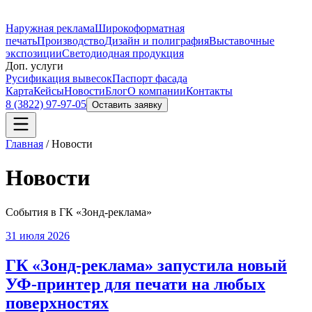
Наружная реклама
Широкоформатная
печать
Производство
Дизайн и полиграфия
Выставочные
экспозиции
Светодиодная продукция
Доп. услуги
Русификация вывесок
Паспорт фасада
Карта
Кейсы
Новости
Блог
О компании
Контакты
8 (3822) 97-97-05
Оставить заявку
Главная
/
Новости
Новости
События в ГК «Зонд-реклама»
31 июля 2026
ГК «Зонд-реклама» запустила новый
УФ-принтер для печати на любых
поверхностях