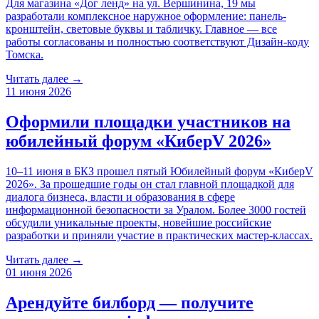
Для магазина «Дог ленд» на ул. Вершинина, 19 мы
разработали комплексное наружное оформление: панель-
кронштейн, световые буквы и табличку. Главное — все
работы согласованы и полностью соответствуют Дизайн-коду
Томска.
Читать далее →
11 июня 2026
Оформили площадки участников на
юбилейный форум «КиберV 2026»
10–11 июня в БКЗ прошел пятый Юбилейный форум «КиберV
2026». За прошедшие годы он стал главной площадкой для
диалога бизнеса, власти и образования в сфере
информационной безопасности за Уралом. Более 3000 гостей
обсудили уникальные проекты, новейшие российские
разработки и приняли участие в практических мастер-классах.
Читать далее →
01 июня 2026
Арендуйте билборд — получите