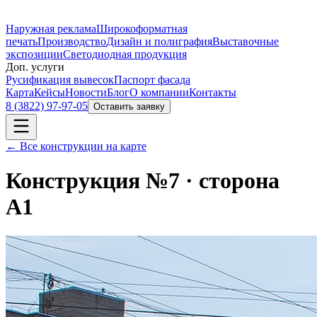
Наружная реклама
Широкоформатная
печать
Производство
Дизайн и полиграфия
Выставочные
экспозиции
Светодиодная продукция
Доп. услуги
Русификация вывесок
Паспорт фасада
Карта
Кейсы
Новости
Блог
О компании
Контакты
8 (3822) 97-97-05
Оставить заявку
← Все конструкции на карте
Конструкция №
7
· сторона
А1