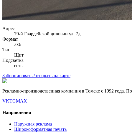
Адрес
79-й Гвардейской дивизии ул, 7д
Формат
3х6
Тип
Щит
Подсветка
есть
Забронировать / открыть на карте
Рекламно-производственная компания в Томске с 1992 года. П
VK
TG
MAX
Направления
Наружная реклама
Широкоформатная печать