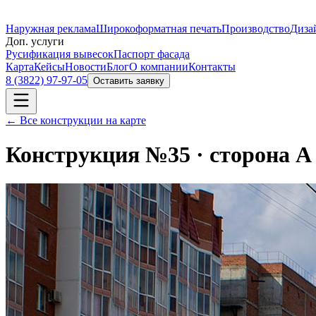
Наружная реклама
Широкоформатная печать
Производство
Диза
Доп. услуги
Русификация вывесок
Паспорт фасада
Карта
Кейсы
Новости
Блог
О компании
Контакты
8 (3822) 97-97-05
Оставить заявку
← Все конструкции на карте
Конструкция №
35
· сторона
A