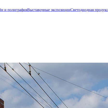
йн и полиграфия
Выставочные экспозиции
Светодиодная продук