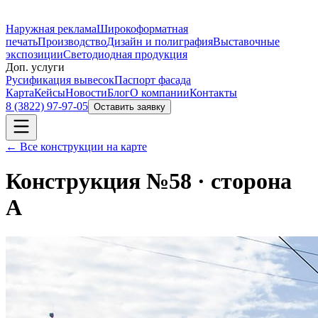
Наружная реклама
Широкоформатная
печать
Производство
Дизайн и полиграфия
Выставочные
экспозиции
Светодиодная продукция
Доп. услуги
Русификация вывесок
Паспорт фасада
Карта
Кейсы
Новости
Блог
О компании
Контакты
8 (3822) 97-97-05
Оставить заявку
← Все конструкции на карте
Конструкция №
58
· сторона
A