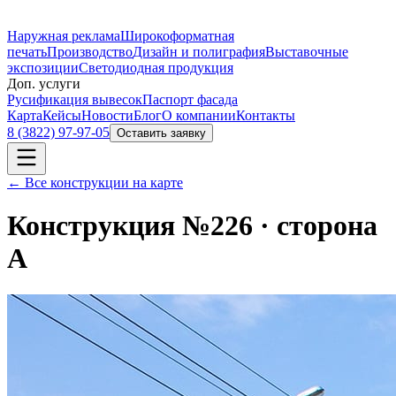
Наружная реклама
Широкоформатная
печать
Производство
Дизайн и полиграфия
Выставочные
экспозиции
Светодиодная продукция
Доп. услуги
Русификация вывесок
Паспорт фасада
Карта
Кейсы
Новости
Блог
О компании
Контакты
8 (3822) 97-97-05
Оставить заявку
← Все конструкции на карте
Конструкция №
226
· сторона
A