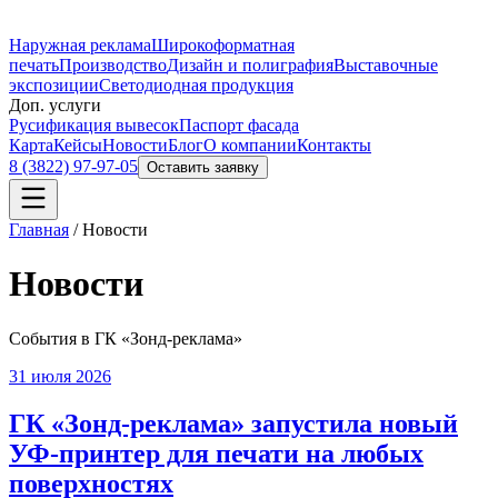
Наружная реклама
Широкоформатная
печать
Производство
Дизайн и полиграфия
Выставочные
экспозиции
Светодиодная продукция
Доп. услуги
Русификация вывесок
Паспорт фасада
Карта
Кейсы
Новости
Блог
О компании
Контакты
8 (3822) 97-97-05
Оставить заявку
Главная
/
Новости
Новости
События в ГК «Зонд-реклама»
31 июля 2026
ГК «Зонд-реклама» запустила новый
УФ-принтер для печати на любых
поверхностях