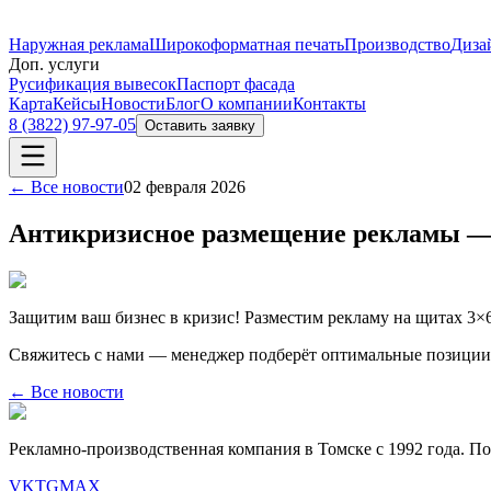
Наружная реклама
Широкоформатная печать
Производство
Диза
Доп. услуги
Русификация вывесок
Паспорт фасада
Карта
Кейсы
Новости
Блог
О компании
Контакты
8 (3822) 97-97-05
Оставить заявку
← Все новости
02 февраля 2026
Антикризисное размещение рекламы — 
Защитим ваш бизнес в кризис! Разместим рекламу на щитах 3×6
Свяжитесь с нами — менеджер подберёт оптимальные позиции 
← Все новости
Рекламно-производственная компания в Томске с 1992 года. П
VK
TG
MAX