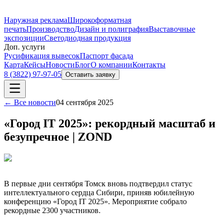
Наружная реклама
Широкоформатная
печать
Производство
Дизайн и полиграфия
Выставочные
экспозиции
Светодиодная продукция
Доп. услуги
Русификация вывесок
Паспорт фасада
Карта
Кейсы
Новости
Блог
О компании
Контакты
8 (3822) 97-97-05
Оставить заявку
← Все новости
04 сентября 2025
«Город IT 2025»: рекордный масштаб и
безупречное | ZOND
В первые дни сентября Томск вновь подтвердил статус
интеллектуального сердца Сибири, приняв юбилейную
конференцию «Город IT 2025». Мероприятие собрало
рекордные 2300 участников.