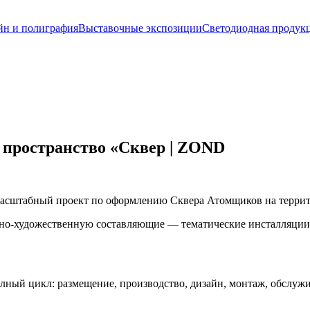
йн и полиграфия
Выставочные экспозиции
Светодиодная продук
 пространство «Сквер | ZOND
 масштабный проект по оформлению Сквера Атомщиков на террит
рно-художественную составляющие — тематические инсталляции,
олный цикл: размещение, производство, дизайн, монтаж, обслуж