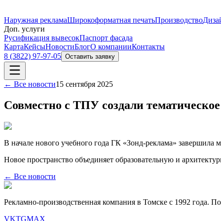
Наружная реклама
Широкоформатная печать
Производство
Диза
Доп. услуги
Русификация вывесок
Паспорт фасада
Карта
Кейсы
Новости
Блог
О компании
Контакты
8 (3822) 97-97-05
Оставить заявку
← Все новости
15 сентября 2025
Совместно с ТПУ создали тематическое
В начале нового учебного года ГК «Зонд-реклама» завершила
Новое пространство объединяет образовательную и архитекту
← Все новости
Рекламно-производственная компания в Томске с 1992 года. П
VK
TG
MAX