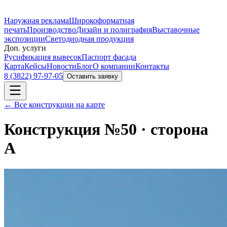
Наружная реклама
Широкоформатная
печать
Производство
Дизайн и полиграфия
Выставочные
экспозиции
Светодиодная продукция
Доп. услуги
Русификация вывесок
Паспорт фасада
Карта
Кейсы
Новости
Блог
О компании
Контакты
8 (3822) 97-97-05
Оставить заявку
← Все конструкции на карте
Конструкция №
50
· сторона
A