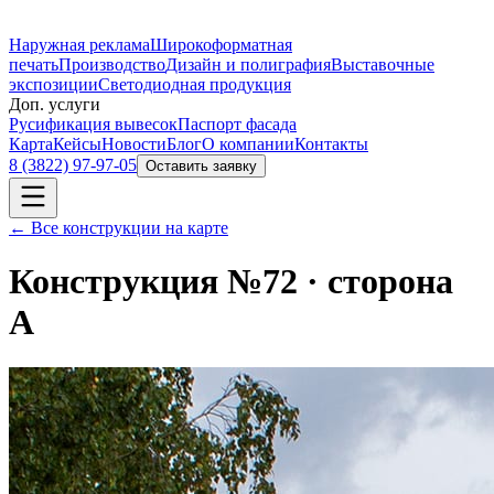
Наружная реклама
Широкоформатная
печать
Производство
Дизайн и полиграфия
Выставочные
экспозиции
Светодиодная продукция
Доп. услуги
Русификация вывесок
Паспорт фасада
Карта
Кейсы
Новости
Блог
О компании
Контакты
8 (3822) 97-97-05
Оставить заявку
← Все конструкции на карте
Конструкция №
72
· сторона
A