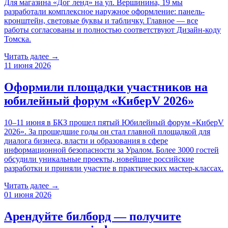
Для магазина «Дог ленд» на ул. Вершинина, 19 мы
разработали комплексное наружное оформление: панель-
кронштейн, световые буквы и табличку. Главное — все
работы согласованы и полностью соответствуют Дизайн-коду
Томска.
Читать далее →
11 июня 2026
Оформили площадки участников на
юбилейный форум «КиберV 2026»
10–11 июня в БКЗ прошел пятый Юбилейный форум «КиберV
2026». За прошедшие годы он стал главной площадкой для
диалога бизнеса, власти и образования в сфере
информационной безопасности за Уралом. Более 3000 гостей
обсудили уникальные проекты, новейшие российские
разработки и приняли участие в практических мастер-классах.
Читать далее →
01 июня 2026
Арендуйте билборд — получите