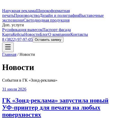
Наружная реклама
Широкоформатная
печать
Производство
Дизайн и полиграфия
Выставочные
экспозиции
Светодиодная продукция
Доп. услуги
Русификация вывесок
Паспорт фасада
Карта
Кейсы
Новости
Блог
О компании
Контакты
8 (3822) 97-97-05
Оставить заявку
Главная
/
Новости
Новости
События в ГК «Зонд-реклама»
31 июля 2026
ГК «Зонд-реклама» запустила новый
УФ-принтер для печати на любых
поверхностях